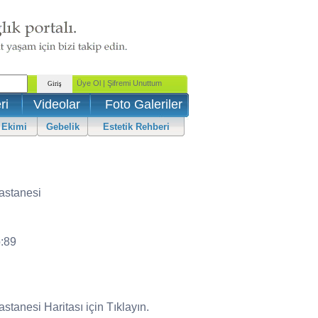
ri
Videolar
Foto Galeriler
 Ekimi
Gebelik
Estetik Rehberi
astanesi
o:89
tanesi Haritası için Tıklayın.