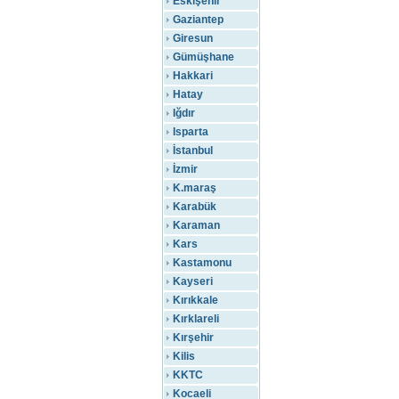
Eskişehir
Gaziantep
Giresun
Gümüşhane
Hakkari
Hatay
Iğdır
Isparta
İstanbul
İzmir
K.maraş
Karabük
Karaman
Kars
Kastamonu
Kayseri
Kırıkkale
Kırklareli
Kırşehir
Kilis
KKTC
Kocaeli