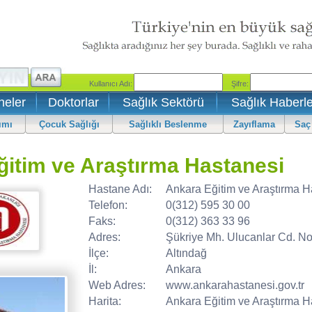
neler
Doktorlar
Sağlık Sektörü
Sağlık Haberle
ımı
Çocuk Sağlığı
Sağlıklı Beslenme
Zayıflama
Saç
itim ve Araştırma Hastanesi
Hastane Adı:
Ankara Eğitim ve Araştırma H
Telefon:
0(312) 595 30 00
Faks:
0(312) 363 33 96
Adres:
Şükriye Mh. Ulucanlar Cd. N
İlçe:
Altındağ
İl:
Ankara
Web Adres:
www.ankarahastanesi.gov.tr
Harita:
Ankara Eğitim ve Araştırma Has