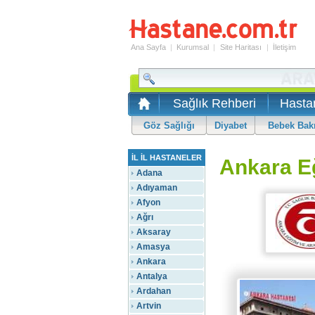
Ana Sayfa
|
Kurumsal
|
Site Haritası
|
İletişim
Sağlık Rehberi
Hasta
Göz Sağlığı
Diyabet
Bebek Bak
İL İL HASTANELER
Ankara Eğ
Adana
Adıyaman
Afyon
Ağrı
Aksaray
Amasya
Ankara
Antalya
Ardahan
Artvin