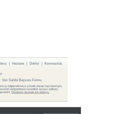
devu
|
Hastane
|
Doktor
|
Koronavirüs
rı
|
Veri Sahibi Başvuru Formu
anıcıyı bilgilendirmeye yönelik olarak hazırlanmıştır,
visinin değiştirilmesi kesinlikte tavsiye edilmez.
erektirir.
Devamını okumak için tıklayın.