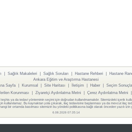
ı
|
Sağlık Makaleleri
|
Sağlık Soruları
|
Hastane Rehberi
|
Hastane Ran
Ankara Eğitim ve Araştırma Hastanesi
na Sayfa
|
Kurumsal
|
Site Haritası
|
İletişim
|
Haber
|
Seçim Sonuçla
Verilen Korunması
|
Ziyaretçi Aydınlatma Metni
|
Çerez Aydınlatma Metni
l teşhis ya da tedavi yönteminin seçimi için doğrudan kullanılmamalıdır. Sitemizdeki içerik kull
için kullanılamaz. Bu kaynaktan yola çıkarak, ilaç tedavisine başlanması ya da mevcut ilaç teda
angi bir ortamda basılması sitemizin bu yöndeki politikasına bağlı olarak önceden yazılı izin g
6.08.2026 07:35:14