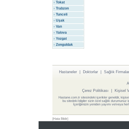
Tokat
Trabzon
Tunceli
Uşak
Van
Yalova
Yozgat
Zonguldak
Hastaneler
|
Doktorlar
|
Sağlık Firmalar
A
Çerez Politikası
|
Kişisel 
Hastane.com.tr sitesindeki içerikler geneldir, kişise
bu sitedeki bilgiler sizin özel sağlık durumunuz 
İçeriğimizin yeniden yayımı ve/veya herh
[Hata Bildir]