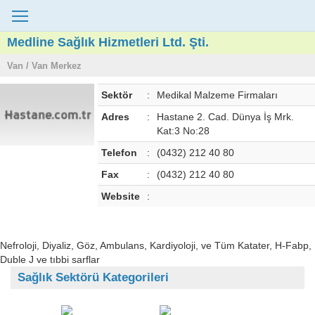
Medline Sağlık Hizmetleri Ltd. Şti.
Van / Van Merkez
Sektör
:
Medikal Malzeme Firmaları
Adres
:
Hastane 2. Cad. Dünya İş Mrk.
Kat:3 No:28
Telefon
:
(0432) 212 40 80
Fax
:
(0432) 212 40 80
Website
:
Nefroloji, Diyaliz, Göz, Ambulans, Kardiyoloji, ve Tüm Katater, H-Fabp,
Duble J ve tıbbi sarflar
Sağlık Sektörü Kategorileri