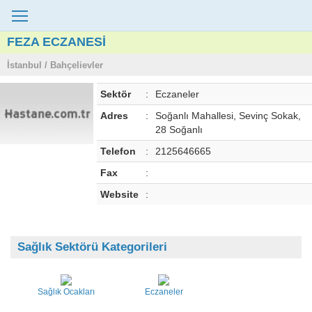
FEZA ECZANESİ
İstanbul / Bahçelievler
Sektör
:
Eczaneler
Adres
:
Soğanlı Mahallesi, Sevinç Sokak,
28 Soğanlı
Telefon
:
2125646665
Fax
:
Website
:
Sağlık Sektörü Kategorileri
Sağlık Ocakları
Eczaneler