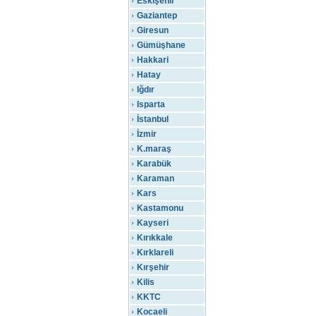
Eskişehir
Gaziantep
Giresun
Gümüşhane
Hakkari
Hatay
Iğdır
Isparta
İstanbul
İzmir
K.maraş
Karabük
Karaman
Kars
Kastamonu
Kayseri
Kırıkkale
Kırklareli
Kırşehir
Kilis
KKTC
Kocaeli