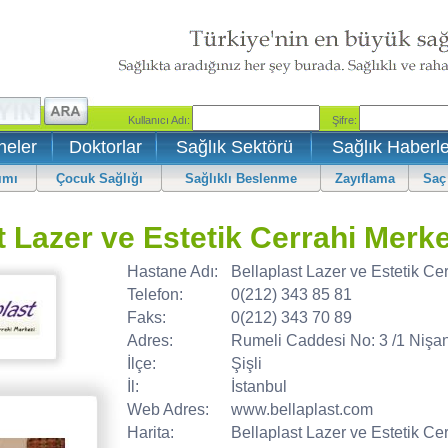
neler
Doktorlar
Sağlık Sektörü
Sağlık Haberle
ımı
Çocuk Sağlığı
Sağlıklı Beslenme
Zayıflama
Saç
t Lazer ve Estetik Cerrahi Merke
Hastane Adı:
Bellaplast Lazer ve Estetik Ce
Telefon:
0(212) 343 85 81
Faks:
0(212) 343 70 89
Adres:
Rumeli Caddesi No: 3 /1 Nişan
İlçe:
Şişli
İl:
İstanbul
Web Adres:
www.bellaplast.com
Harita:
Bellaplast Lazer ve Estetik Cer