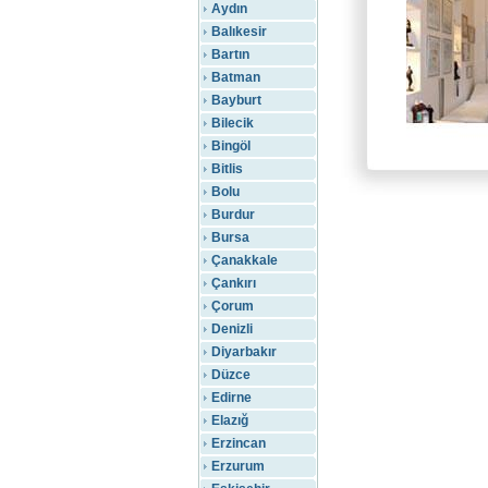
Aydın
Balıkesir
Bartın
Batman
Bayburt
Bilecik
Bingöl
Bitlis
Bolu
Burdur
Bursa
Çanakkale
Çankırı
Çorum
Denizli
Diyarbakır
Düzce
Edirne
Elazığ
Erzincan
Erzurum