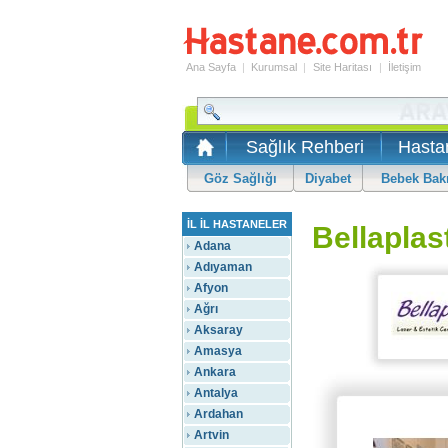
Ana Sayfa
|
Kurumsal
|
Site Haritası
|
İletişim
Sağlık Rehberi
Hasta
Göz Sağlığı
Diyabet
Bebek Bak
İL İL HASTANELER
Bellaplas
Adana
Adıyaman
Afyon
Ağrı
Aksaray
Amasya
Ankara
Antalya
Ardahan
Artvin