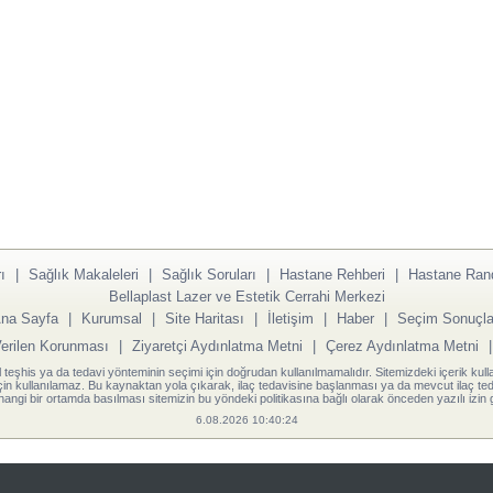
ı
|
Sağlık Makaleleri
|
Sağlık Soruları
|
Hastane Rehberi
|
Hastane Ran
Bellaplast Lazer ve Estetik Cerrahi Merkezi
na Sayfa
|
Kurumsal
|
Site Haritası
|
İletişim
|
Haber
|
Seçim Sonuçla
Verilen Korunması
|
Ziyaretçi Aydınlatma Metni
|
Çerez Aydınlatma Metni
l teşhis ya da tedavi yönteminin seçimi için doğrudan kullanılmamalıdır. Sitemizdeki içerik kull
için kullanılamaz. Bu kaynaktan yola çıkarak, ilaç tedavisine başlanması ya da mevcut ilaç teda
angi bir ortamda basılması sitemizin bu yöndeki politikasına bağlı olarak önceden yazılı izin g
6.08.2026 10:40:24