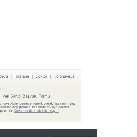
devu
|
Hastane
|
Doktor
|
Koronavirüs
rı
|
Veri Sahibi Başvuru Formu
anıcıyı bilgilendirmeye yönelik olarak hazırlanmıştır,
visinin değiştirilmesi kesinlikte tavsiye edilmez.
erektirir.
Devamını okumak için tıklayın.