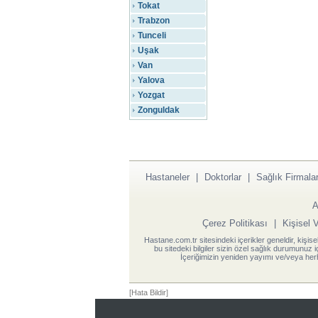
Tokat
Trabzon
Tunceli
Uşak
Van
Yalova
Yozgat
Zonguldak
Hastaneler
|
Doktorlar
|
Sağlık Firmalar
A
Çerez Politikası
|
Kişisel 
Hastane.com.tr sitesindeki içerikler geneldir, kişise
bu sitedeki bilgiler sizin özel sağlık durumunuz 
İçeriğimizin yeniden yayımı ve/veya herh
[Hata Bildir]