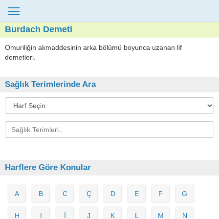
Burdach Demeti
Omuriliğin akmaddesinin arka bölümü boyunca uzanan lif
demetleri.
Sağlık Terimlerinde Ara
Harflere Göre Konular
A
B
C
Ç
D
E
F
G
H
I
İ
J
K
L
M
N