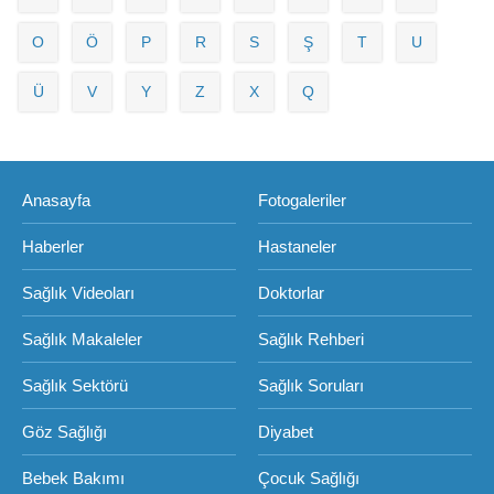
O
Ö
P
R
S
Ş
T
U
Ü
V
Y
Z
X
Q
Anasayfa
Fotogaleriler
Haberler
Hastaneler
Sağlık Videoları
Doktorlar
Sağlık Makaleler
Sağlık Rehberi
Sağlık Sektörü
Sağlık Soruları
Göz Sağlığı
Diyabet
Bebek Bakımı
Çocuk Sağlığı