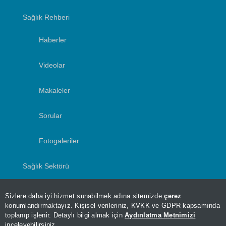
Sağlık Rehberi
Haberler
Videolar
Makaleler
Sorular
Fotogaleriler
Sağlık Sektörü
Yazarlar
Sizlere daha iyi hizmet sunabilmek adına sitemizde
çerez
konumlandırmaktayız. Kişisel verileriniz, KVKK ve GDPR kapsamında
toplanıp işlenir. Detaylı bilgi almak için
Aydınlatma Metnimizi
inceleyebilirsiniz.