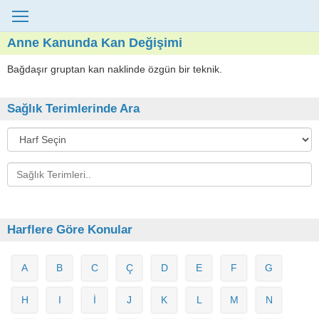
Anne Kanunda Kan Değişimi
Bağdaşır gruptan kan naklinde özgün bir teknik.
Sağlık Terimlerinde Ara
Harflere Göre Konular
A
B
C
Ç
D
E
F
G
H
I
İ
J
K
L
M
N